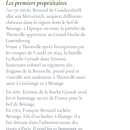
Les premiers propriétaires
Au 17e siècle, Bernard de Gondersdorff,
allié aux Metternich, acquiert différents
châteaux dans la région dont le fief de
Bétange, à l’époque où toute la prévôté de
Thionville appartient au Grand-Duché de
Luxembourg.
Venue à Thionville après l’occupation par
les troupes de Condé en 1643, la famille
La Roche Gyrault dont Etienne,
lieutenant-colonel au régiment des
dragons de la Bretesche, prend pied et
s’installe non seulement à Thionville mais
aussi à Guénange et à Bétange.
En 1681, Etienne de la Roche Gyrault rend
foi et hommage au roi de France pour le
fief de Bétange.
En 1763, François Bernard rachète
Bétange. Fils d’un huilier à Ebange, il a
fait fortune dans l’administration des
vivres à Paris. Il rend foi et hommage au