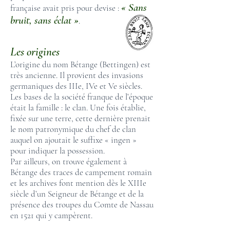
« Sans
française avait pris pour devise :
bruit, sans éclat »
.
Les origines
L’origine du nom Bétange (Bettingen) est
très ancienne. Il provient des invasions
germaniques des IIIe, IVe et Ve siècles.
Les bases de la société franque de l’époque
était la famille : le clan. Une fois établie,
fixée sur une terre, cette dernière prenait
le nom patronymique du chef de clan
auquel on ajoutait le suffixe « ingen »
pour indiquer la possession.
Par ailleurs, on trouve également à
Bétange des traces de campement romain
et les archives font mention dès le XIIIe
siècle d’un Seigneur de Bétange et de la
présence des troupes du Comte de Nassau
en 1521 qui y campèrent.