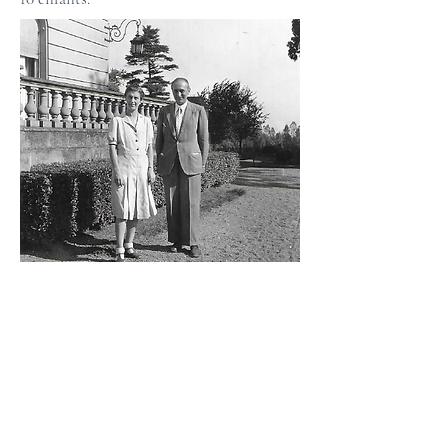
Les Guerres 14-18 et 39-45
Pendant la guerre de 14-18, le château de
Bétange sert de quartier à des officiers de
la troupe, sans que des dommages ne
soient à déplorer.
Dès septembre 1939, l’Etat Major du
Corps d’Armée colonial sous les ordres du