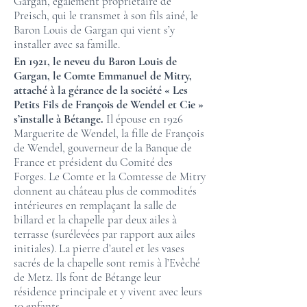
Gargan, également propriétaire de
Preisch, qui le transmet à son fils ainé, le
Baron Louis de Gargan qui vient s’y
installer avec sa famille.
En 1921, le neveu du Baron Louis de
Gargan, le Comte Emmanuel de Mitry,
attaché à la gérance de la société « Les
Petits Fils de François de Wendel et Cie »
s’installe à Bétange.
Il épouse en 1926
Marguerite de Wendel, la fille de François
de Wendel, gouverneur de la Banque de
France et président du Comité des
Forges. Le Comte et la Comtesse de Mitry
donnent au château plus de commodités
intérieures en remplaçant la salle de
billard et la chapelle par deux ailes à
terrasse (surélevées par rapport aux ailes
initiales). La pierre d’autel et les vases
sacrés de la chapelle sont remis à l’Evêché
de Metz. Ils font de Bétange leur
résidence principale et y vivent avec leurs
10 enfants.